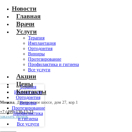
Новости
Главная
Врачи
Услуги
Терапия
Имплантация
Ортодонтия
Виниры
Протезирование
Профилактика и гигиена
Все услуги
Акции
Цены
Терапия
Контакты
Имплантация
Ортодонтия
Москва
, Дмитровское шоссе, дом 27, кор.1
Виниры
Протезирование
+7 (499) 130-13-23
Профилактика
заказать звонок
и гигиена
Все услуги