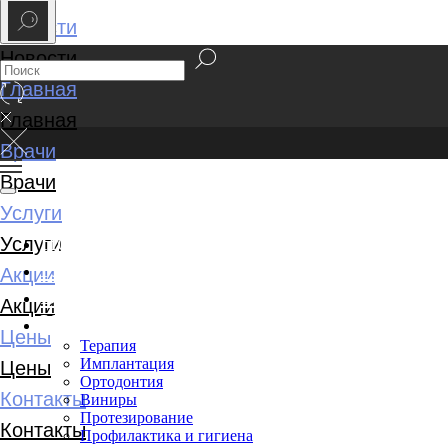
Новости
Новости
Главная
Главная
Врачи
Врачи
Услуги
Новости
Услуги
Главная
Акции
Врачи
Акции
Услуги
Цены
Терапия
Имплантация
Цены
Ортодонтия
Контакты
Виниры
Протезирование
Контакты
Профилактика и гигиена